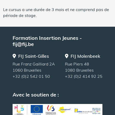
Le cursus a une durée de 3 mois et ne comprend pas de
période de stage.
Formation Insertion Jeunes -
fij@fij.be
FIJ Saint-Gilles
FIJ Molenbeek
Rue Franz Gailliard 2A
Rue Piers 48
1060 Bruxelles
1080 Bruxelles
+32 (0)2 542 01 50
+32 (0)2 414 92 25
Avec le soutien de :