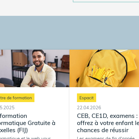
tre de formation
Espacit
05.2025
22.04.2026
formation
CEB, CE1D, examens :
ormatique Gratuite à
offrez à votre enfant l
xelles (FIJ)
chances de réussir
formatique et le web vous
Les examens de fin d'année