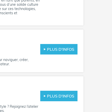
 en tant que parents, en
ous d’une solide culture
 sur ces technologies,
nscients et
PLUS D'INFOS
r naviguer, créer,
ateur.
PLUS D'INFOS
yle ? Rejoignez l’atelier
es.