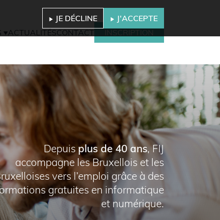
JE DÉCLINE
J'ACCEPTE
S
ACTUALITÉS
CONTACT
INSCRIPTION
Depuis
plus de 40 ans
, FIJ
accompagne les Bruxellois et les
ruxelloises vers l’emploi grâce à des
formations gratuites en informatique
et numérique.