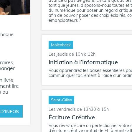
avance à pas de géant. En tant qu’adultes,
tant que jeunes, disposons-nous toutes et t
du numérique pour poser un regard critique
afin de pouvoir poser des choix éclairés, co
émancipateurs ?
Chaque
Molenbeek
Les jeudis de 10h à 12h
Initiation à l’informatique
raires,
hanger
Vous apprendrez les bases essentielles pou
communiquer facilement à l'aide d'un ordin
 livre,
ment lire
s au
Saint-Gilles
Les vendredis de 13h30 à 15h
 D'INFOS
Écriture Créative
Vous rêvez d’écrire ou perfectionner votre st
d’écriture créative gratuit de FIJ à Saint-Gill