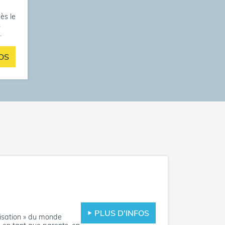
ès le
s
.
OS
PLUS D'INFOS
lisation » du monde