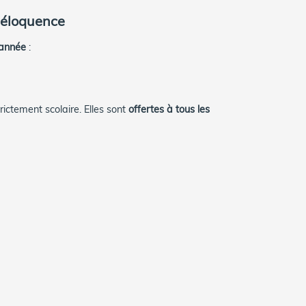
l'éloquence
’année
:
ctement scolaire. Elles sont
offertes à tous les