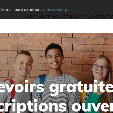
ir la meilleure expérience.
en savoir plus…
QUI SOMMES-NOUS?
FORMATIONS
ATELIER
evoirs gratuite
scriptions ouve