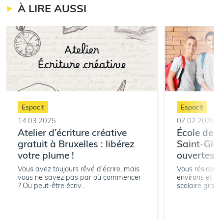
À LIRE AUSSI
Espacit
Espacit
14.03.2025
07.02.2025
Atelier d’écriture créative
École de d
gratuit à Bruxelles : libérez
Saint-Gill
votre plume !
ouvertes !
Vous avez toujours rêvé d'écrire, mais
Vous résidez 
vous ne savez pas par où commencer
environs et r
? Ou peut-être écriv...
scolaire gratui