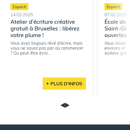
Espacit
Espacit
14.03.2025
07.02.2025
Atelier d’écriture créative
École de d
gratuit à Bruxelles : libérez
Saint-Gill
votre plume !
ouvertes !
Vous avez toujours rêvé d'écrire, mais
Vous résidez 
vous ne savez pas par où commencer
environs et r
? Ou peut-être écriv...
scolaire gratui
PLUS D'INFOS